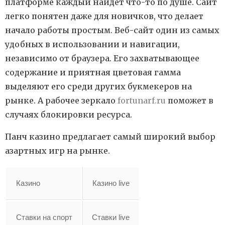
платформе каждый найдет что-то по душе. Сайт
легко понятен даже для новичков, что делает
начало работы простым. Веб-сайт один из самых
удобных в использовании и навигации,
независимо от браузера. Его захватывающее
содержание и приятная цветовая гамма
выделяют его среди других букмекеров на
рынке. А рабочее зеркало
fortunarf.ru
поможет в
случаях блокировки ресурса.
Панч казино предлагает самый широкий выбор
азартных игр на рынке.
Казино
Казино live
Ставки на спорт
Ставки live