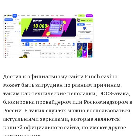
Доступ к официальному сайту Punch casino
может быть затруднен по разным причинам,
таким как технические неполадки, DDOS-атака,
блокировка провайдером или Роскомнадзором в
России. В таких случаях можно воспользоваться
актуальными зеркалами, которые являются
копией официального сайта, но имеют другое
доменное имя.