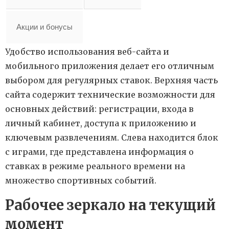
Акции и бонусы
Удобство использования веб-сайта и
мобильного приложения делает его отличным
выбором для регулярных ставок. Верхняя часть
сайта содержит технические возможности для
основных действий: регистрации, входа в
личный кабинет, доступа к приложению и
ключевым развлечениям. Слева находится блок
с играми, где представлена информация о
ставках в режиме реального времени на
множество спортивных событий.
Рабочее зеркало на текущий
момент